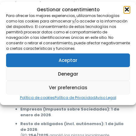
Cómo corregir:
define retención, backups verificables y
exportaciones
estándar
para inspección.
Gestionar consentimiento
Para ofrecer las mejores experiencias, utilizamos tecnologías
7) Tu proveedor habla de
como las cookies para almacenar y/o acceder a la información
“
homologación AEAT
”
del dispositivo. El consentimiento de estas tecnologías nos
permitirá procesar datos como el comportamiento de
navegación o las identificaciones únicas en este sitio. No
La AEAT
no homologa
software; exige
requisitos
y
DR
consentir o retirar el consentimiento, puede afectar negativamente
del productor
conforme al RRSIF/Orden técnica.
a ciertas características y funciones.
Desconfía de mensajes ambiguos.
Agencia
Tributaria
BOE
Aceptar
Cómo corregir:
pide
DR
, verifica requisitos y evita
soluciones sin evidencia documental.
Denegar
Ver preferencias
Fechas clave
(recordatorio)
Política de cookies
Política de Privacidad
Aviso Legal
Empresas (Impuesto sobre Sociedades):
1 de
enero de 2026
.
Resto de obligados (incl. autónomos):
1 de julio
de 2026
.
(RD
254/2025
amplió los plazos inicialmente