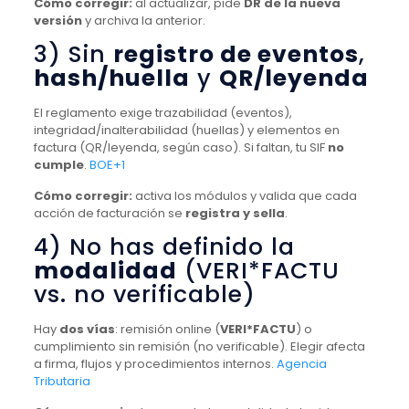
Cómo corregir:
al actualizar, pide
DR de la nueva
versión
y archiva la anterior.
3) Sin
registro de eventos
,
hash/huella
y
QR/leyenda
El reglamento exige trazabilidad (eventos),
integridad/inalterabilidad (huellas) y elementos en
factura (QR/leyenda, según caso). Si faltan, tu SIF
no
cumple
.
BOE+1
Cómo corregir:
activa los módulos y valida que cada
acción de facturación se
registra y sella
.
4) No has definido la
modalidad
(VERI*FACTU
vs. no verificable)
Hay
dos vías
: remisión online (
VERI*FACTU
) o
cumplimiento sin remisión (no verificable). Elegir afecta
a firma, flujos y procedimientos internos.
Agencia
Tributaria