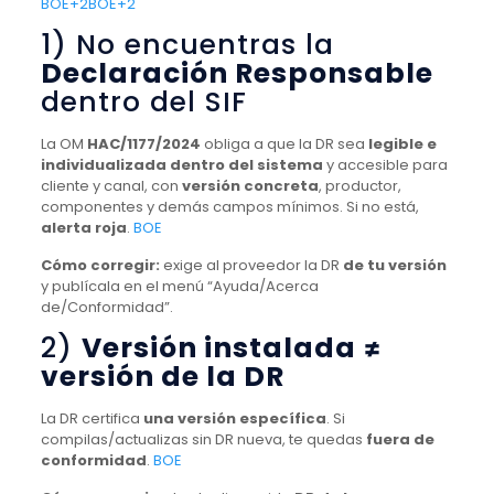
BOE+2BOE+2
1) No encuentras la
Declaración Responsable
dentro del SIF
La OM
HAC/1177/2024
obliga a que la DR sea
legible e
individualizada dentro del sistema
y accesible para
cliente y canal, con
versión concreta
, productor,
componentes y demás campos mínimos. Si no está,
alerta roja
.
BOE
Cómo corregir:
exige al proveedor la DR
de tu versión
y publícala en el menú “Ayuda/Acerca
de/Conformidad”.
2)
Versión instalada ≠
versión de la DR
La DR certifica
una versión específica
. Si
compilas/actualizas sin DR nueva, te quedas
fuera de
conformidad
.
BOE